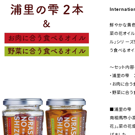
Internatio
鮮やかな黄
菜の花オイル
ル」シリ ー
う食べるオイ
〜セット内容
・浦里の雫 
・お肉に合う
・野菜に合う
■浦里の雫
南相馬市小
花」。菜の花
げました。