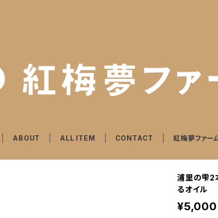
ABOUT
ALL ITEM
CONTACT
紅梅夢ファー
浦里の雫2
るオイル
¥5,000