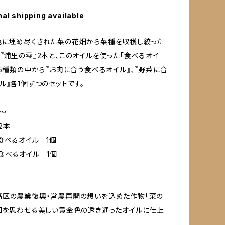
nal shipping available
色に埋め尽くされた菜の花畑から菜種を収穫し絞った
『浦里の雫』2本と、このオイルを使った「食べるオイ
ズ5種類の中から『お肉に合う食べるオイル』、『野菜に合
ル』各1個ずつのセットです。
〜
2本
食べるオイル 1個
食べるオイル 1個
高区の農業復興・営農再開の想いを込めた作物「菜の
畑を思わせる美しい黄金色の透き通ったオイルに仕上