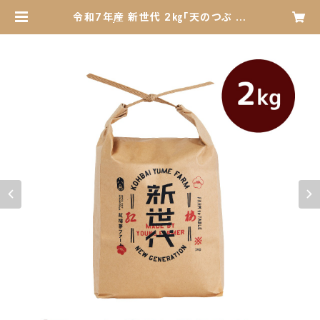
令和7年産 新世代 2㎏「天のつぶ 精
米」 | kohbai yume farm