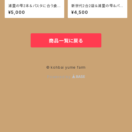
浦里の雫2本＆パスタに合う食
新世代2合2袋＆浦里の雫＆パン
べるオイル・ごはんに合う食べる
に合う食べるオイル・ごはんに合
¥5,000
¥4,500
オイル
う食べるオイル
商品一覧に戻る
© kohbai yume farm
Powered by