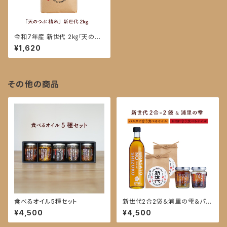
令和7年産 新世代 2㎏「天のつ
ぶ 精米」
¥1,620
その他の商品
食べるオイル5種セット
新世代2合2袋＆浦里の雫＆パス
タに合う食べるオイル・お肉に合
¥4,500
¥4,500
う食べるオイル